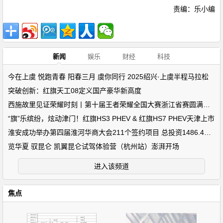
责编：乐小编
新闻
娱乐
财经
科技
今在上虞 悦跑青春 阳春三月 虞你同行 2025绍兴·上虞半程马拉松
突破创新：红旗天工08定义国产豪华新高度
西施故里见证荣耀时刻丨第十届王者荣耀全国大赛浙江省赛圆满落幕
“旗”乐缤纷，炫动津门！红旗HS3 PHEV & 红旗HS7 PHEV天津上市
淮安成功举办第四届淮河华商大会211个签约项目 总投资1486.4亿元
览华夏 驭昆仑 凯翼昆仑试驾体验营（杭州站）澎湃开场
进入该频道
焦点